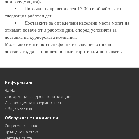
дни в седмицата).
•
Поръчки, направени след 17.00 се обработват на
следващия работен ден.
•
Доставките за определени населени места могат да
отнемат повече от 3 работни дни, според условията за
доставка на куриерската компания.
Моля, ако имате по-специфични изисквания относно
доставката, да ги опишете в коментарите към поръчката.
Информация
За Нас
Информация за доставка и плащане
Декларация за поверителност
Общи Условия
Обслужване на клиенти
Свържете се с нас
Връщане на стока
Карта на сайта