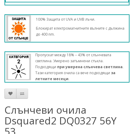
100% Защита от UVA и UVB лъчи.
Блокират електромагнитните вълните с дължина
до 400 nm.
Пропускат между 18% – 43% от слънчевата
светлина. Умерено затъмнени стъкла.
Подходящи
при умерена слънчева светлина
.
Тази категория очила са вече подходящи
за
летните месеци
.
Слънчеви очила
Dsquared2 DQ0327 56Y
53